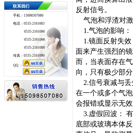
联系我们
反射信号。
手机：15098507080
气泡和浮渣对
电话：0535-2161083
1.气泡的影响：
0535-2161086
1.镜面反射失
0535-2161060
0535-2161080
面来产生强烈的镜
传真：0535-2161090
而，当表面存在气
QQ ：
向，只有极少部分
QQ ：
2.信号衰减与
在一个或多个气泡
会报错或显示无效
3.虚假回波：
底部或玻璃本体反