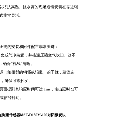
您可以将抗高温、抗水雾的现场透镜安装在靠近辊
式非常灵活。
正确的安装和附件配置非常关键：
冷套或气冷装置，并接通压缩空气吹扫。这不
，确保“视线”清晰。
源（如相邻的钢坯或辊道）的干扰，建议选
幕”，确保可靠触发。
面提到其响应时间可达 1ms，输出延时也可
检或信号抖动。
测距传感器MSE-D150M-100对阳极炭块