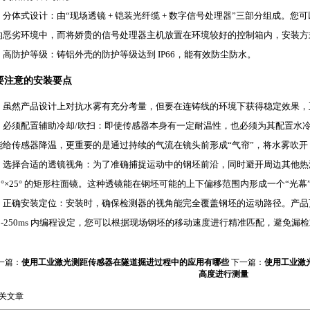
分体式设计：由“现场透镜 + 铠装光纤缆 + 数字信号处理器”三部分组成。
的恶劣环境中，而将娇贵的信号处理器主机放置在环境较好的控制箱内，安装方
高防护等级：铸铝外壳的防护等级达到 IP66，能有效防尘防水。
要注意的安装要点
虽然产品设计上对抗水雾有充分考量，但要在连铸线的环境下获得稳定效果，
必须配置辅助冷却/吹扫：即使传感器本身有一定耐温性，也必须为其配置水
能给传感器降温，更重要的是通过持续的气流在镜头前形成“气帘”，将水雾吹开
选择合适的透镜视角：为了准确捕捉运动中的钢坯前沿，同时避开周边其他热
 1°×25° 的矩形柱面镜。这种透镜能在钢坯可能的上下偏移范围内形成一个“光
正确安装定位：安装时，确保检测器的视角能完全覆盖钢坯的运动路径。产品页
 1-250ms 内编程设定，您可以根据现场钢坯的移动速度进行精准匹配，避免漏
一篇：
使用工业激光测距传感器在隧道掘进过程中的应用有哪些
下一篇：
使用工业激光
高度进行测量
关文章